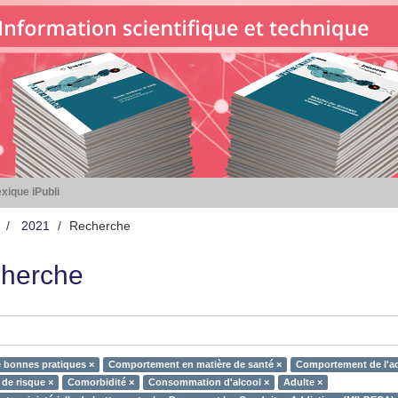
xique iPubli
2021
Recherche
herche
 bonnes pratiques ×
Comportement en matière de santé ×
Comportement de l'ad
 de risque ×
Comorbidité ×
Consommation d'alcool ×
Adulte ×