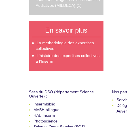
Addictives (MILDECA) (1)
En savoir plus
La méthodologie des expertises
collectives
L'histoire des expertises collectives
à l'Inserm
Sites du DSO (département Science
Nos part
Ouverte) :
Servi
Insermbiblio
Délég
MeSH bilingue
Auver
HAL-Inserm
Photoscience
Science Open Service (SOS)