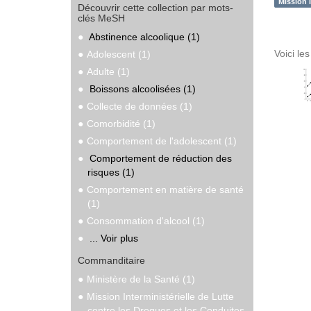
Mission 
Découvrir cette collection par mots-
clés MeSH
Abstinence alcoolique (1)
Voici le
Adolescent (1)
Adulte (1)
Boissons alcoolisées (1)
Collecte de données (1)
Comorbidité (1)
Comportement de l'adolescent (1)
Comportement de réduction des
risques (1)
Comportement en matière de santé
(1)
Consommation d'alcool (1)
... Voir plus
Commanditaire
Ministère de la Santé (1)
Mission Interministérielle de Lutte
contre les Drogues et les Conduites