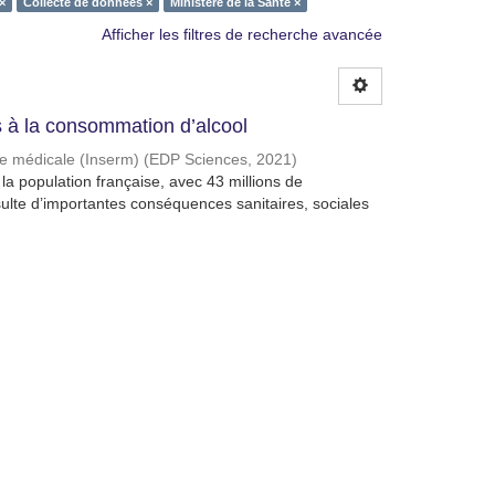
×
Collecte de données ×
Ministère de la Santé ×
Afficher les filtres de recherche avancée
à la consommation d’alcool
che médicale (Inserm)
(
EDP Sciences
,
2021
)
a population française, avec 43 millions de
lte d’importantes conséquences sanitaires, sociales