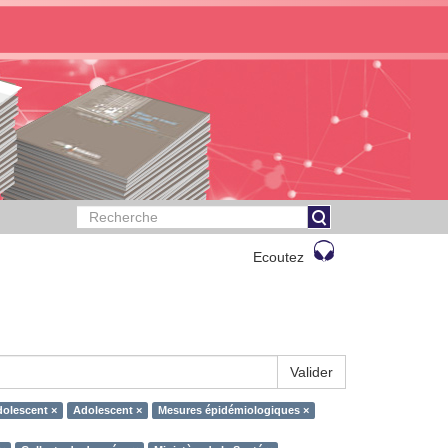
Ecoutez
Valider
olescent ×
Adolescent ×
Mesures épidémiologiques ×