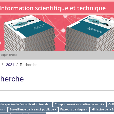
xique iPubli
2021
Recherche
herche
du spectre de l'alcoolisation foetale ×
Comportement en matière de santé ×
Coll
nt ×
Surveillance de la santé publique ×
Facteurs de risque ×
Ministère de la S