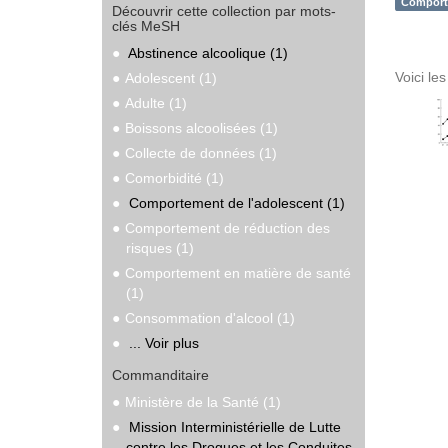
Comporte
Découvrir cette collection par mots-
clés MeSH
Abstinence alcoolique (1)
Voici le
Adolescent (1)
Adulte (1)
Boissons alcoolisées (1)
Collecte de données (1)
Comorbidité (1)
Comportement de l'adolescent (1)
Comportement de réduction des
risques (1)
Comportement en matière de santé
(1)
Consommation d'alcool (1)
... Voir plus
Commanditaire
Ministère de la Santé (1)
Mission Interministérielle de Lutte
contre les Drogues et les Conduites