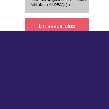
Addictives (MILDECA) (1)
En savoir plus
La méthodologie des expertises
collectives
L'histoire des expertises collectives
à l'Inserm
Sites du DSO (département Science
Nos part
Ouverte) :
Servi
Insermbiblio
Délég
MeSH bilingue
Auver
HAL-Inserm
Photoscience
Science Open Service (SOS)