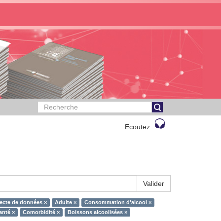
Ecoutez
Valider
ecte de données ×
Adulte ×
Consommation d'alcool ×
anté ×
Comorbidité ×
Boissons alcoolisées ×