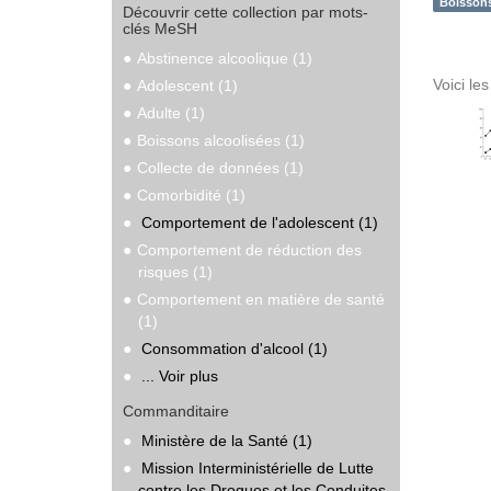
Boissons
Découvrir cette collection par mots-
clés MeSH
Abstinence alcoolique (1)
Voici le
Adolescent (1)
Adulte (1)
Boissons alcoolisées (1)
Collecte de données (1)
Comorbidité (1)
Comportement de l'adolescent (1)
Comportement de réduction des
risques (1)
Comportement en matière de santé
(1)
Consommation d'alcool (1)
... Voir plus
Commanditaire
Ministère de la Santé (1)
Mission Interministérielle de Lutte
contre les Drogues et les Conduites