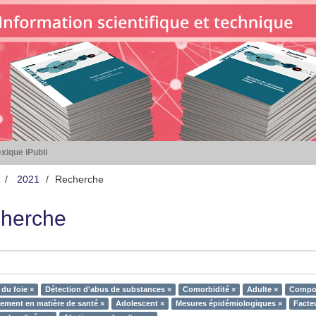
xique iPubli
2021
Recherche
herche
du foie ×
Détection d'abus de substances ×
Comorbidité ×
Adulte ×
Compor
ment en matière de santé ×
Adolescent ×
Mesures épidémiologiques ×
Facteu