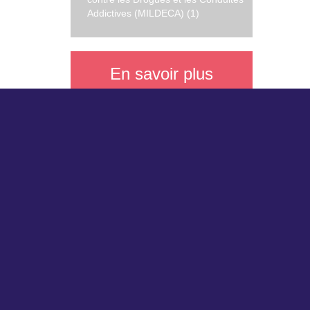
Addictives (MILDECA) (1)
En savoir plus
La méthodologie des expertises
collectives
L'histoire des expertises collectives
à l'Inserm
Sites du DSO (département Science
Nos part
Ouverte) :
Servi
Insermbiblio
Délég
MeSH bilingue
Auver
HAL-Inserm
Photoscience
Science Open Service (SOS)