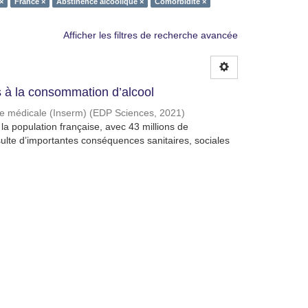
×
France ×
Abstinence alcoolique ×
Comorbidité ×
Afficher les filtres de recherche avancée
à la consommation d’alcool
che médicale (Inserm)
(
EDP Sciences
,
2021
)
a population française, avec 43 millions de
lte d’importantes conséquences sanitaires, sociales