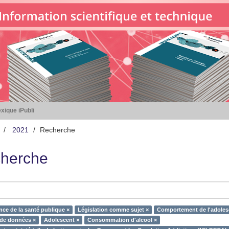
xique iPubli
2021
Recherche
herche
nce de la santé publique ×
Législation comme sujet ×
Comportement de l'adoles
 de données ×
Adolescent ×
Consommation d'alcool ×