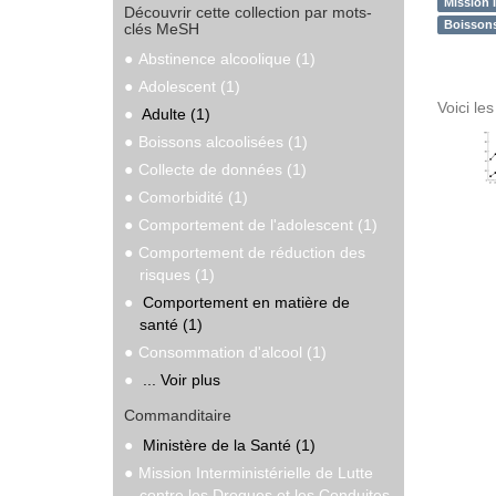
Mission 
Découvrir cette collection par mots-
Boissons
clés MeSH
Abstinence alcoolique (1)
Adolescent (1)
Voici le
Adulte (1)
Boissons alcoolisées (1)
Collecte de données (1)
Comorbidité (1)
Comportement de l'adolescent (1)
Comportement de réduction des
risques (1)
Comportement en matière de
santé (1)
Consommation d'alcool (1)
... Voir plus
Commanditaire
Ministère de la Santé (1)
Mission Interministérielle de Lutte
contre les Drogues et les Conduites