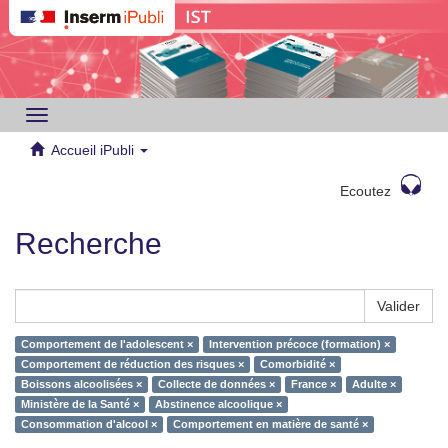
Toggle
navigation
Accueil iPubli
Ecoutez
Recherche
Valider
Comportement de l'adolescent ×
Intervention précoce (formation) ×
Comportement de réduction des risques ×
Comorbidité ×
Boissons alcoolisées ×
Collecte de données ×
France ×
Adulte ×
Ministère de la Santé ×
Abstinence alcoolique ×
Consommation d'alcool ×
Comportement en matière de santé ×