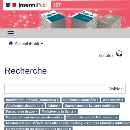
Toggle
navigation
Accueil iPubli
Ecoutez
Recherche
Valider
Intervention précoce (formation) ×
Boissons alcoolisées ×
Adolescent ×
Abstinence alcoolique ×
Adulte ×
Surveillance de la santé publique ×
Facteurs de risque ×
Ministère de la Santé ×
Comportement en matière de santé ×
Comportement de l'adolescent ×
Mission Interministérielle de Lutte contre les Drogues et les Conduites Addictiv
Comportement de réduction des risques ×