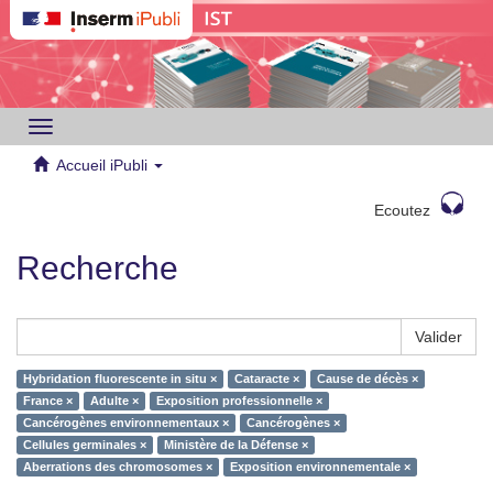
Toggle
navigation
Accueil iPubli
Ecoutez
Recherche
Valider
Hybridation fluorescente in situ ×
Cataracte ×
Cause de décès ×
France ×
Adulte ×
Exposition professionnelle ×
Cancérogènes environnementaux ×
Cancérogènes ×
Cellules germinales ×
Ministère de la Défense ×
Aberrations des chromosomes ×
Exposition environnementale ×