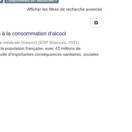
×
Comportement de l'adolescent ×
Afficher les filtres de recherche avancée
à la consommation d’alcool
che médicale (Inserm)
(
EDP Sciences
,
2021
)
a population française, avec 43 millions de
lte d’importantes conséquences sanitaires, sociales