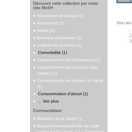
Mission 
Découvrir cette collection par mots-
clés MeSH
Abstinence alcoolique (1)
Voici le
Adolescent (1)
Adulte (1)
Boissons alcoolisées (1)
Collecte de données (1)
Comorbidité (1)
Comportement de l'adolescent (1)
Comportement de réduction des
risques (1)
Comportement en matière de santé
(1)
Consommation d'alcool (1)
... Voir plus
Commanditaire
Ministère de la Santé (1)
Mission Interministérielle de Lutte
contre les Drogues et les Conduites