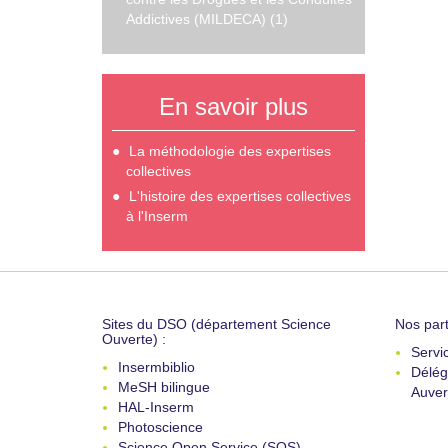
Addictives (MILDECA) (1)
En savoir plus
La méthodologie des expertises
collectives
L'histoire des expertises collectives
à l'Inserm
Sites du DSO (département Science
Nos part
Ouverte) :
Servi
Insermbiblio
Délég
MeSH bilingue
Auver
HAL-Inserm
Photoscience
Science Open Service (SOS)