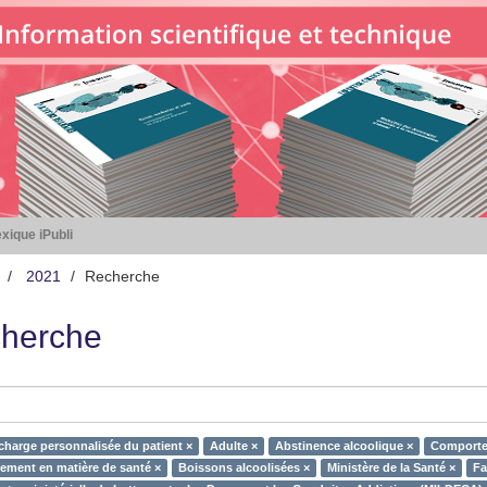
xique iPubli
2021
Recherche
herche
 charge personnalisée du patient ×
Adulte ×
Abstinence alcoolique ×
Comportem
ment en matière de santé ×
Boissons alcoolisées ×
Ministère de la Santé ×
Fa