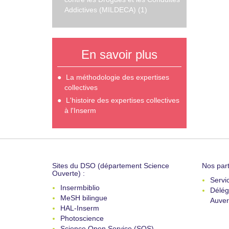
Addictives (MILDECA) (1)
En savoir plus
La méthodologie des expertises
collectives
L'histoire des expertises collectives
à l'Inserm
Sites du DSO (département Science
Nos part
Ouverte) :
Servi
Insermbiblio
Délég
MeSH bilingue
Auver
HAL-Inserm
Photoscience
Science Open Service (SOS)