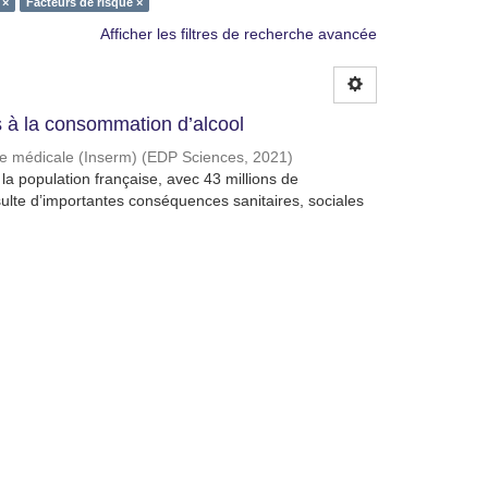
 ×
Facteurs de risque ×
Afficher les filtres de recherche avancée
à la consommation d’alcool
che médicale (Inserm)
(
EDP Sciences
,
2021
)
a population française, avec 43 millions de
lte d’importantes conséquences sanitaires, sociales