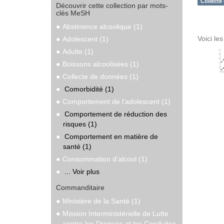
Collecte
Découvrir cette collection par mots-
clés MeSH
Abstinence alcoolique (1)
Voici le
Adolescent (1)
Adulte (1)
Boissons alcoolisées (1)
Collecte de données (1)
Comorbidité (1)
Comportement de l'adolescent (1)
Comportement de réduction des
risques (1)
Comportement en matière de
santé (1)
Consommation d'alcool (1)
... Voir plus
Commanditaire
Ministère de la Santé (1)
Mission Interministérielle de Lutte
contre les Drogues et les Conduites