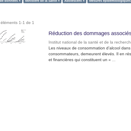
 de données ×
Ministère de la Santé ×
Adolescent ×
Mesures épidémiologiques
s éléments 1-1 de 1
Réduction des dommages associés 
Institut national de la santé et de la recher
Les niveaux de consommation d’alcool dans l
consommateurs, demeurent élevés. Il en résu
et financières qui constituent un « ...