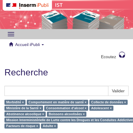
Toggle
navigation
Accueil iPubli
Ecoutez
Recherche
Valider
Morbidité ×
Comportement en matière de santé ×
Collecte de données ×
Ministère de la Santé ×
Consommation d'alcool ×
Adolescent ×
Abstinence alcoolique ×
Boissons alcoolisées ×
Mission Interministérielle de Lutte contre les Drogues et les Conduites Addictiv
Facteurs de risque ×
Adulte ×