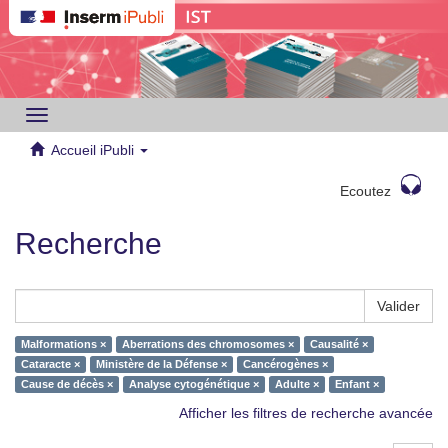
Toggle
navigation
Accueil iPubli
Ecoutez
Recherche
Valider
Malformations ×
Aberrations des chromosomes ×
Causalité ×
Cataracte ×
Ministère de la Défense ×
Cancérogènes ×
Cause de décès ×
Analyse cytogénétique ×
Adulte ×
Enfant ×
Afficher les filtres de recherche avancée