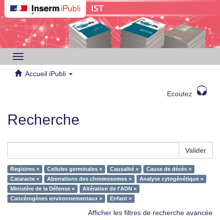
Toggle
navigation
Accueil iPubli
Ecoutez
Recherche
Valider
Registres ×
Cellules germinales ×
Causalité ×
Cause de décès ×
Cataracte ×
Aberrations des chromosomes ×
Analyse cytogénétique ×
Ministère de la Défense ×
Altération de l'ADN ×
Cancérogènes environnementaux ×
Enfant ×
Afficher les filtres de recherche avancée