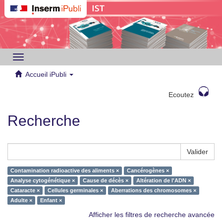
Toggle
navigation
Accueil iPubli
Ecoutez
Recherche
Valider
Contamination radioactive des aliments ×
Cancérogènes ×
Analyse cytogénétique ×
Cause de décès ×
Altération de l'ADN ×
Cataracte ×
Cellules germinales ×
Aberrations des chromosomes ×
Adulte ×
Enfant ×
Afficher les filtres de recherche avancée