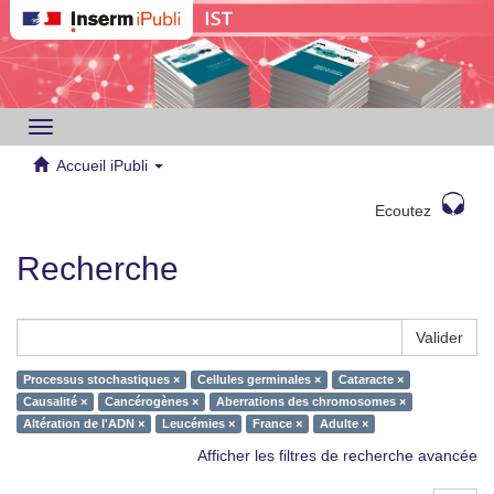
Toggle
navigation
Accueil iPubli
Ecoutez
Recherche
Valider
Processus stochastiques ×
Cellules germinales ×
Cataracte ×
Causalité ×
Cancérogènes ×
Aberrations des chromosomes ×
Altération de l'ADN ×
Leucémies ×
France ×
Adulte ×
Afficher les filtres de recherche avancée