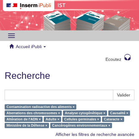
Toggle
navigation
Accueil iPubli
Ecoutez
Recherche
Valider
Contamination radioactive des aliments ×
Aberrations des chromosomes ×
Analyse cytogénétique ×
Causalité ×
Altération de l'ADN ×
Adulte ×
Cellules germinales ×
Cataracte ×
Ministère de la Défense ×
Cancérogènes environnementaux ×
Afficher les filtres de recherche avancée