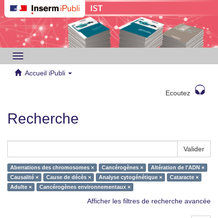
Toggle
navigation
Accueil iPubli
Ecoutez
Recherche
Valider
Aberrations des chromosomes ×
Cancérogènes ×
Altération de l'ADN ×
Causalité ×
Cause de décès ×
Analyse cytogénétique ×
Cataracte ×
Adulte ×
Cancérogènes environnementaux ×
Afficher les filtres de recherche avancée