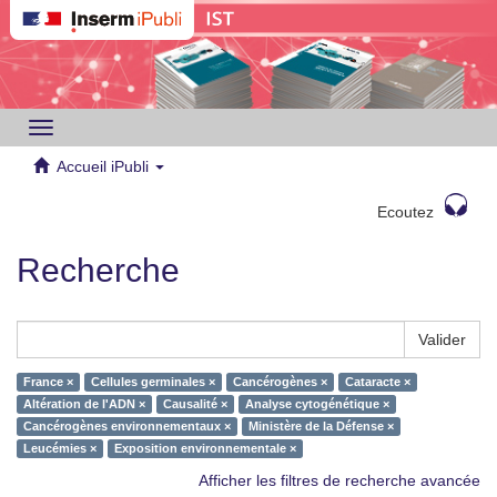
Toggle
navigation
Accueil iPubli
Ecoutez
Recherche
Valider
France ×
Cellules germinales ×
Cancérogènes ×
Cataracte ×
Altération de l'ADN ×
Causalité ×
Analyse cytogénétique ×
Cancérogènes environnementaux ×
Ministère de la Défense ×
Leucémies ×
Exposition environnementale ×
Afficher les filtres de recherche avancée