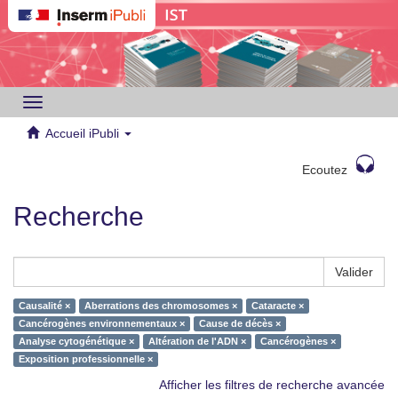
Toggle
navigation
Accueil iPubli
Ecoutez
Recherche
Valider
Causalité ×
Aberrations des chromosomes ×
Cataracte ×
Cancérogènes environnementaux ×
Cause de décès ×
Analyse cytogénétique ×
Altération de l'ADN ×
Cancérogènes ×
Exposition professionnelle ×
Afficher les filtres de recherche avancée