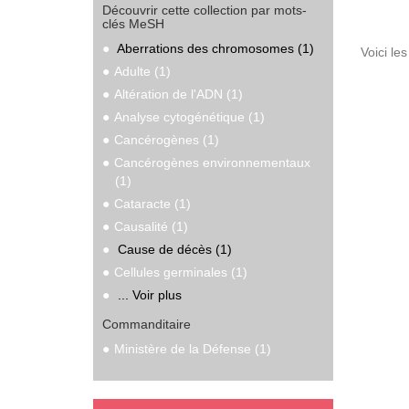
Découvrir cette collection par mots-
clés MeSH
Aberrations des chromosomes (1)
Voici le
Adulte (1)
Altération de l'ADN (1)
Analyse cytogénétique (1)
Cancérogènes (1)
Cancérogènes environnementaux
(1)
Cataracte (1)
Causalité (1)
Cause de décès (1)
Cellules germinales (1)
... Voir plus
Commanditaire
Ministère de la Défense (1)