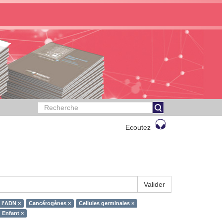
Ecoutez
Valider
 l'ADN ×
Cancérogènes ×
Cellules germinales ×
Enfant ×