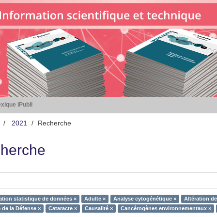
xique iPubli
2021
Recherche
herche
ation statistique de données ×
Adulte ×
Analyse cytogénétique ×
Altération de
 de la Défense ×
Cataracte ×
Causalité ×
Cancérogènes environnementaux ×