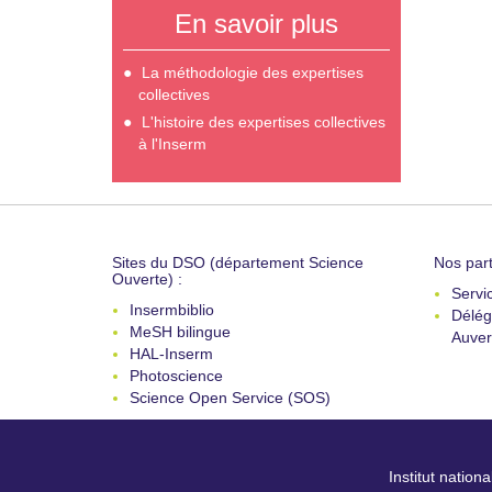
En savoir plus
La méthodologie des expertises
collectives
L'histoire des expertises collectives
à l'Inserm
Sites du DSO (département Science
Nos part
Ouverte) :
Servi
Insermbiblio
Délég
MeSH bilingue
Auver
HAL-Inserm
Photoscience
Science Open Service (SOS)
Institut nation