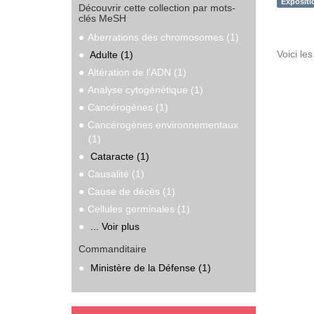
Expositi
Découvrir cette collection par mots-
clés MeSH
Aberrations des chromosomes (1)
Voici le
Adulte (1)
Altération de l'ADN (1)
Analyse cytogénétique (1)
Cancérogènes (1)
Cancérogènes environnementaux
(1)
Cataracte (1)
Causalité (1)
Cause de décès (1)
Cellules germinales (1)
... Voir plus
Commanditaire
Ministère de la Défense (1)