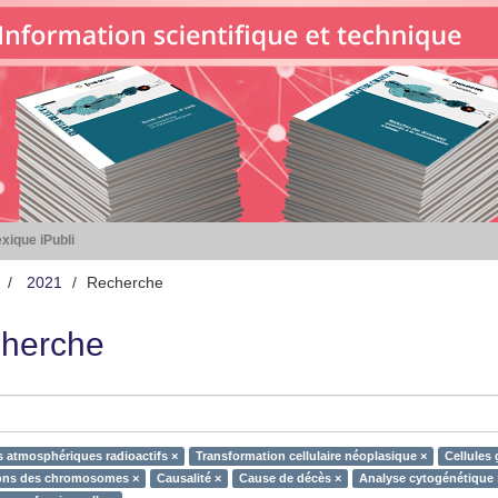
xique iPubli
2021
Recherche
herche
s atmosphériques radioactifs ×
Transformation cellulaire néoplasique ×
Cellules 
ons des chromosomes ×
Causalité ×
Cause de décès ×
Analyse cytogénétique 