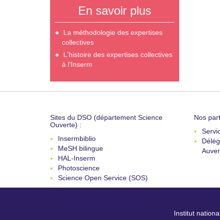
En savoir plus
La méthodologie des expertises
collectives
L'histoire des expertises collectives
à l'Inserm
Sites du DSO (département Science
Nos part
Ouverte) :
Servi
Insermbiblio
Délég
MeSH bilingue
Auver
HAL-Inserm
Photoscience
Science Open Service (SOS)
Institut nation