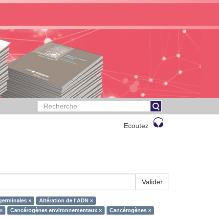
Ecoutez
Valider
germinales ×
Altération de l'ADN ×
×
Cancérogènes environnementaux ×
Cancérogènes ×