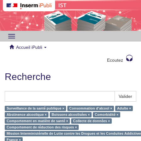
Toggle
navigation
Accueil iPubli
Ecoutez
Recherche
Valider
Surveillance de la santé publique ×
Consommation d'alcool ×
Adulte ×
Abstinence alcoolique ×
Boissons alcoolisées ×
Comorbidité ×
Comportement en matière de santé ×
Collecte de données ×
Comportement de réduction des risques ×
Mission Interministérielle de Lutte contre les Drogues et les Conduites Addictiv
France ×