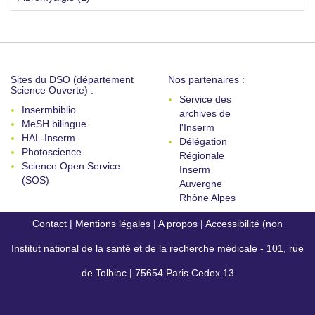
Sites du DSO (département
Nos partenaires :
Science Ouverte) :
Service des
Insermbiblio
archives de
MeSH bilingue
l'Inserm
HAL-Inserm
Délégation
Photoscience
Régionale
Science Open Service
Inserm
(SOS)
Auvergne
Rhône Alpes
Contact
|
Mentions légales
|
A propos
|
Accessibilité (non
Institut national de la santé et de la recherche médicale - 101, rue
conforme)
de Tolbiac | 75654 Paris Cedex 13