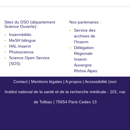
Sites du DSO (département
Nos partenaires :
Science Ouverte) :
Service des
Insermbiblio
archives de
MeSH bilingue
l'Inserm
HAL-Inserm
Délégation
Photoscience
Régionale
Science Open Service
Inserm
(SOS)
Auvergne
Rhône Alpes
Contact
|
Mentions légales
|
A propos
|
Accessibilité (non
Institut national de la santé et de la recherche médicale - 101, rue
conforme)
de Tolbiac | 75654 Paris Cedex 13