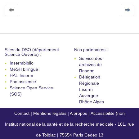
Sites du DSO (département
Nos partenaires :
Science Ouverte) :
Service des
Insermbiblio
archives de
MeSH bilingue
l'Inserm
HAL-Inserm
Délégation
Photoscience
Régionale
Science Open Service
Inserm
(SOS)
Auvergne
Rhône Alpes
Contact
|
Mentions légales
|
A propos
|
Accessibilité (non
Institut national de la santé et de la recherche médicale - 101, rue
conforme)
de Tolbiac | 75654 Paris Cedex 13