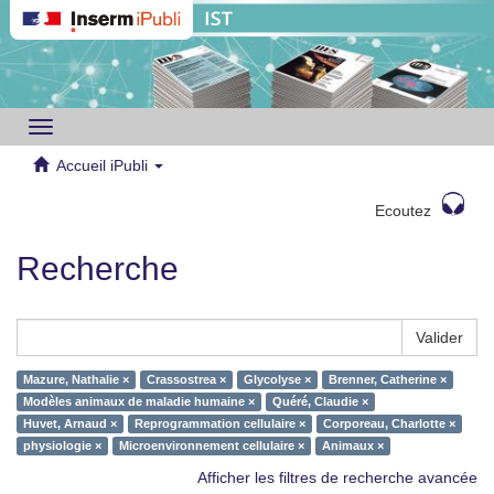
Toggle
navigation
Accueil iPubli
Ecoutez
Recherche
Valider
Mazure, Nathalie ×
Crassostrea ×
Glycolyse ×
Brenner, Catherine ×
Modèles animaux de maladie humaine ×
Quéré, Claudie ×
Huvet, Arnaud ×
Reprogrammation cellulaire ×
Corporeau, Charlotte ×
physiologie ×
Microenvironnement cellulaire ×
Animaux ×
Afficher les filtres de recherche avancée