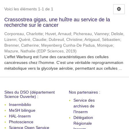
Voici les éléments 1-1 de 1
Crassostrea gigas, une huître au service de la
recherche sur le cancer
Corporeau, Charlotte
;
Huvet, Arnaud
;
Pichereau, Vianney
;
Delisle,
Lizenn
;
Quéré, Claudie
;
Dubreuil, Christine
;
Artigaud, Sébastien
;
Brenner, Catherine
;
Meyenberg Cunha-De Padua, Monique
;
Mazure, Nathalie
(
EDP Sciences
,
2019
)
L’effet Warburg est l’une des caractéristiques des cellules
cancéreuses chez l’homme. C’est une véritable reprogrammation
métabolique vers la glycolyse aérobie, permettant aux cellules ...
Sites du DSO (département
Nos partenaires :
Science Ouverte) :
Service des
Insermbiblio
archives de
MeSH bilingue
l'Inserm
HAL-Inserm
Délégation
Photoscience
Régionale
Science Open Service