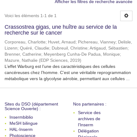
Afficher les filtres de recherche avancée
Voici les éléments 1-1 de 1
Crassostrea gigas, une huître au service de la
recherche sur le cancer
Corporeau, Charlotte
;
Huvet, Arnaud
;
Pichereau, Vianney
;
Delisle,
Lizenn
;
Quéré, Claudie
;
Dubreuil, Christine
;
Artigaud, Sébastien
;
Brenner, Catherine
;
Meyenberg Cunha-De Padua, Monique
;
Mazure, Nathalie
(
EDP Sciences
,
2019
)
L’effet Warburg est l’une des caractéristiques des cellules
cancéreuses chez l’homme. C’est une véritable reprogrammation
métabolique vers la glycolyse aérobie, permettant aux cellules ...
Sites du DSO (département
Nos partenaires :
Science Ouverte) :
Service des
Insermbiblio
archives de
MeSH bilingue
l'Inserm
HAL-Inserm
Délégation
Photoscience