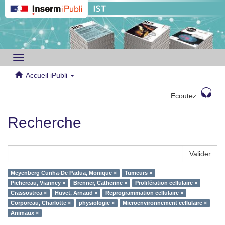
Toggle
navigation
Accueil iPubli
Ecoutez
Recherche
Valider
Meyenberg Cunha-De Padua, Monique ×
Tumeurs ×
Pichereau, Vianney ×
Brenner, Catherine ×
Prolifération cellulaire ×
Crassostrea ×
Huvet, Arnaud ×
Reprogrammation cellulaire ×
Corporeau, Charlotte ×
physiologie ×
Microenvironnement cellulaire ×
Animaux ×