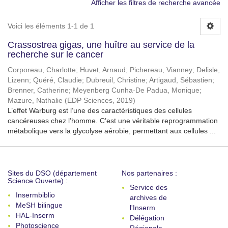
Afficher les filtres de recherche avancée
Voici les éléments 1-1 de 1
Crassostrea gigas, une huître au service de la
recherche sur le cancer
Corporeau, Charlotte
;
Huvet, Arnaud
;
Pichereau, Vianney
;
Delisle,
Lizenn
;
Quéré, Claudie
;
Dubreuil, Christine
;
Artigaud, Sébastien
;
Brenner, Catherine
;
Meyenberg Cunha-De Padua, Monique
;
Mazure, Nathalie
(
EDP Sciences
,
2019
)
L’effet Warburg est l’une des caractéristiques des cellules
cancéreuses chez l’homme. C’est une véritable reprogrammation
métabolique vers la glycolyse aérobie, permettant aux cellules ...
Sites du DSO (département
Nos partenaires :
Science Ouverte) :
Service des
Insermbiblio
archives de
MeSH bilingue
l'Inserm
HAL-Inserm
Délégation
Photoscience