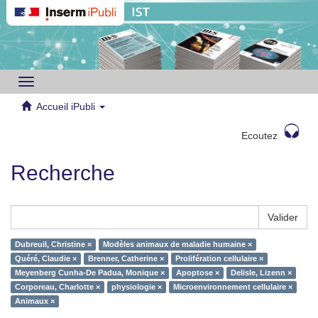
Toggle
navigation
Accueil iPubli
Ecoutez
Recherche
Valider
Dubreuil, Christine ×
Modèles animaux de maladie humaine ×
Quéré, Claudie ×
Brenner, Catherine ×
Prolifération cellulaire ×
Meyenberg Cunha-De Padua, Monique ×
Apoptose ×
Delisle, Lizenn ×
Corporeau, Charlotte ×
physiologie ×
Microenvironnement cellulaire ×
Animaux ×