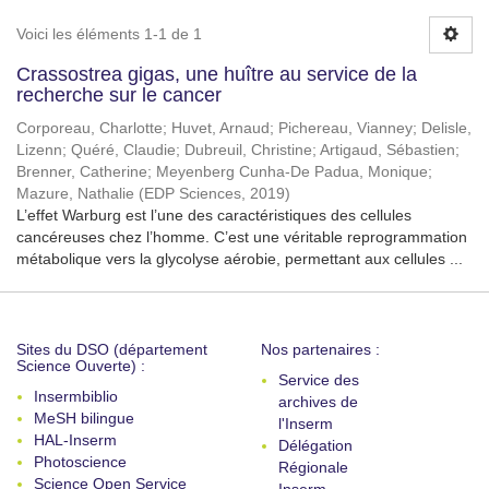
Voici les éléments 1-1 de 1
Crassostrea gigas, une huître au service de la
recherche sur le cancer
Corporeau, Charlotte
;
Huvet, Arnaud
;
Pichereau, Vianney
;
Delisle,
Lizenn
;
Quéré, Claudie
;
Dubreuil, Christine
;
Artigaud, Sébastien
;
Brenner, Catherine
;
Meyenberg Cunha-De Padua, Monique
;
Mazure, Nathalie
(
EDP Sciences
,
2019
)
L’effet Warburg est l’une des caractéristiques des cellules
cancéreuses chez l’homme. C’est une véritable reprogrammation
métabolique vers la glycolyse aérobie, permettant aux cellules ...
Sites du DSO (département
Nos partenaires :
Science Ouverte) :
Service des
Insermbiblio
archives de
MeSH bilingue
l'Inserm
HAL-Inserm
Délégation
Photoscience
Régionale
Science Open Service