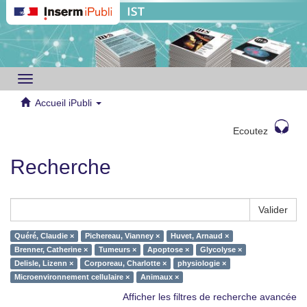
Toggle
navigation
Accueil iPubli
Ecoutez
Recherche
Valider
Quéré, Claudie ×
Pichereau, Vianney ×
Huvet, Arnaud ×
Brenner, Catherine ×
Tumeurs ×
Apoptose ×
Glycolyse ×
Delisle, Lizenn ×
Corporeau, Charlotte ×
physiologie ×
Microenvironnement cellulaire ×
Animaux ×
Afficher les filtres de recherche avancée