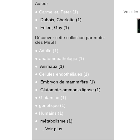
Auteur
Voici le
Carmeliet, Peter (1)
Dubois, Charlotte (1)
Eelen, Guy (1)
Découvrir cette collection par mots-
clés MeSH
Adulte (1)
anatomopathologie (1)
Animaux (1)
Cellules endothéliales (1)
Embryon de mammifère (1)
Glutamate-ammonia ligase (1)
Glutamine (1)
génétique (1)
Humains (1)
métabolisme (1)
... Voir plus