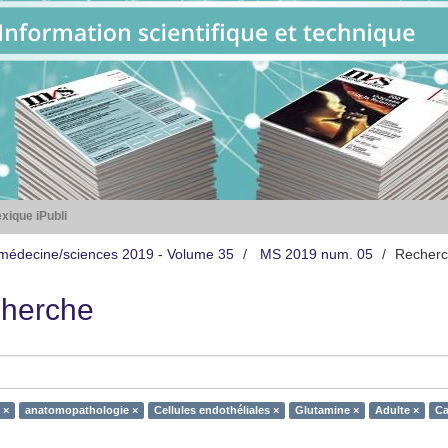
xique iPubli
médecine/sciences 2019 - Volume 35
MS 2019 num. 05
Recher
herche
 ×
anatomopathologie ×
Cellules endothéliales ×
Glutamine ×
Adulte ×
Ca