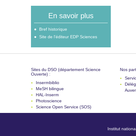
En savoir plus
Bref historique
Site de l'éditeur EDP Sciences
Sites du DSO (département Science
Nos part
Ouverte) :
Servi
Insermbiblio
Délég
MeSH bilingue
Auver
HAL-Inserm
Photoscience
Science Open Service (SOS)
Institut nation