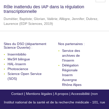
Rôle inattendu des IAP dans la régulation
transcriptionnelle
Dumétier, Baptiste
;
Glorian, Valérie
;
Allègre, Jennifer
;
Dubrez,
Laurence
(
EDP Sciences
,
2019
)
Sites du DSO (département
Nos partenaires :
Science Ouverte) :
Service des
Insermbiblio
archives de
MeSH bilingue
l'Inserm
HAL-Inserm
Délégation
Photoscience
Régionale
Science Open Service
Inserm
(SOS)
Auvergne
Rhône Alpes
Contact
|
Mentions légales
|
A propos
|
Accessibilité (non
Institut national de la santé et de la recherche médicale - 101, rue
conforme)