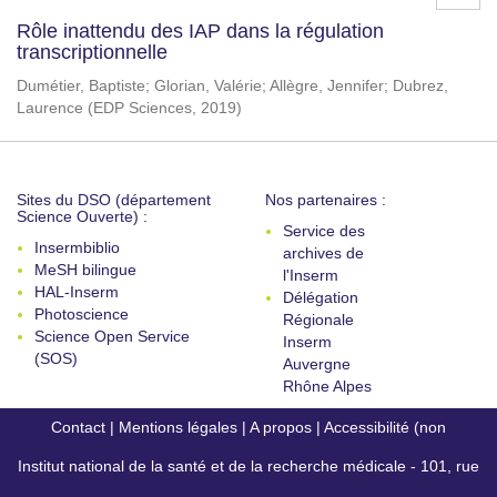
Rôle inattendu des IAP dans la régulation
transcriptionnelle
Dumétier, Baptiste
;
Glorian, Valérie
;
Allègre, Jennifer
;
Dubrez,
Laurence
(
EDP Sciences
,
2019
)
Sites du DSO (département
Nos partenaires :
Science Ouverte) :
Service des
Insermbiblio
archives de
MeSH bilingue
l'Inserm
HAL-Inserm
Délégation
Photoscience
Régionale
Science Open Service
Inserm
(SOS)
Auvergne
Rhône Alpes
Contact
|
Mentions légales
|
A propos
|
Accessibilité (non
Institut national de la santé et de la recherche médicale - 101, rue
conforme)