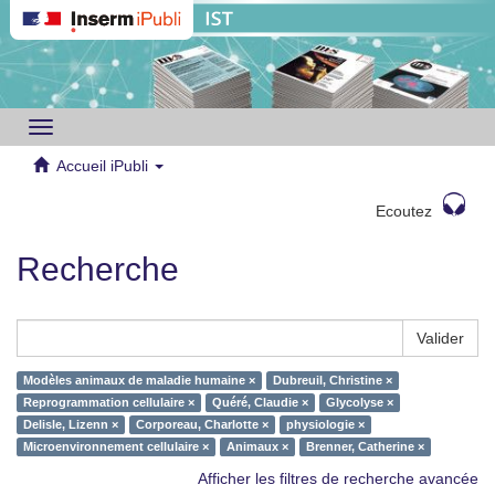
Toggle
navigation
Accueil iPubli
Ecoutez
Recherche
Valider
Modèles animaux de maladie humaine ×
Dubreuil, Christine ×
Reprogrammation cellulaire ×
Quéré, Claudie ×
Glycolyse ×
Delisle, Lizenn ×
Corporeau, Charlotte ×
physiologie ×
Microenvironnement cellulaire ×
Animaux ×
Brenner, Catherine ×
Afficher les filtres de recherche avancée