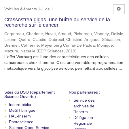
Voici les éléments 1-1 de 1
Crassostrea gigas, une huître au service de la
recherche sur le cancer
Corporeau, Charlotte
;
Huvet, Arnaud
;
Pichereau, Vianney
;
Delisle,
Lizenn
;
Quéré, Claudie
;
Dubreuil, Christine
;
Artigaud, Sébastien
;
Brenner, Catherine
;
Meyenberg Cunha-De Padua, Monique
;
Mazure, Nathalie
(
EDP Sciences
,
2019
)
L’effet Warburg est l’une des caractéristiques des cellules
cancéreuses chez l’homme. C’est une véritable reprogrammation
métabolique vers la glycolyse aérobie, permettant aux cellules ...
Sites du DSO (département
Nos partenaires :
Science Ouverte) :
Service des
Insermbiblio
archives de
MeSH bilingue
l'Inserm
HAL-Inserm
Délégation
Photoscience
Régionale
Science Open Service