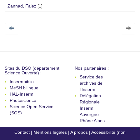
Zannad, Faiez
[1]
Sites du DSO (département
Nos partenaires :
Science Ouverte) :
Service des
Insermbiblio
archives de
MeSH bilingue
l'Inserm
HAL-Inserm
Délégation
Photoscience
Régionale
Science Open Service
Inserm
(SOS)
Auvergne
Rhône Alpes
Contact
|
Mentions légales
|
A propos
|
Accessibilité (non