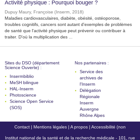
Activité physique : Pourquoi bouger ?
Dupuy Maury, Françoise
(
Inserm
,
2018
)
Maladies cardiovasculaires, diabète, obésité, ostéoporose,
troubles cognitifs, cancers sont autant d'exemples de problèmes
de santé que l'activité physique peut prévenir ou contribuer à
traiter. D'où la multiplication des ...
Sites du DSO (département
Nos partenaires :
Science Ouverte) :
Service des
Insermbiblio
archives de
MeSH bilingue
l'Inserm
HAL-Inserm
Délégation
Photoscience
Régionale
Science Open Service
Inserm
(SOS)
Auvergne
Rhône Alpes
Contact
|
Mentions légales
|
A propos
|
Accessibilité (non
Institut national de la santé et de la recherche médicale - 101, rue
conforme)