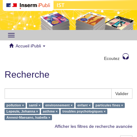
Toggle
navigation
Accueil iPubli
Ecoutez
Recherche
Valider
pollution ×
santé ×
environnement ×
enfant ×
particules fines ×
Lepeule, Johanna ×
asthme ×
troubles psychologiques ×
Annesi-Maesano, Isabella ×
Afficher les filtres de recherche avancée