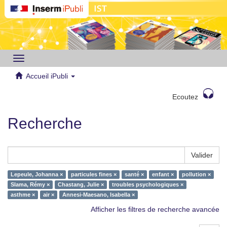
Toggle
navigation
Accueil iPubli
Ecoutez
Recherche
Valider
Lepeule, Johanna ×
particules fines ×
santé ×
enfant ×
pollution ×
Slama, Rémy ×
Chastang, Julie ×
troubles psychologiques ×
asthme ×
air ×
Annesi-Maesano, Isabella ×
Afficher les filtres de recherche avancée