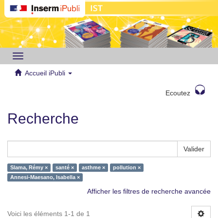
Toggle
navigation
Accueil iPubli
Ecoutez
Recherche
Valider
Slama, Rémy ×
santé ×
asthme ×
pollution ×
Annesi-Maesano, Isabella ×
Afficher les filtres de recherche avancée
Voici les éléments 1-1 de 1