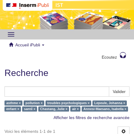
Toggle
navigation
Accueil iPubli
Ecoutez
Recherche
Valider
asthme ×
pollution ×
troubles psychologiques ×
Lepeule, Johanna ×
enfant ×
santé ×
Chastang, Julie ×
air ×
Annesi-Maesano, Isabella ×
Afficher les filtres de recherche avancée
Voici les éléments 1-1 de 1