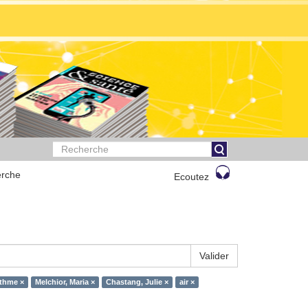
rche
Ecoutez
Valider
thme ×
Melchior, Maria ×
Chastang, Julie ×
air ×