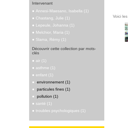
Intervenant
Annesi-Maesano, Isabella (1)
Voici le
Chastang, Julie (1)
Lepeule, Johanna (1)
Melchior, Maria (1)
Slama, Rémy (1)
Découvrir cette collection par mots-
clés
air (1)
asthme (1)
enfant (1)
environnement (1)
particules fines (1)
pollution (1)
santé (1)
troubles psychologiques (1)