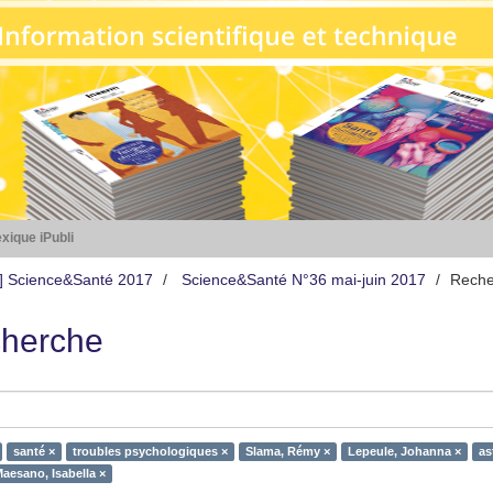
xique iPubli
s] Science&Santé 2017
Science&Santé N°36 mai-juin 2017
Reche
herche
santé ×
troubles psychologiques ×
Slama, Rémy ×
Lepeule, Johanna ×
as
aesano, Isabella ×