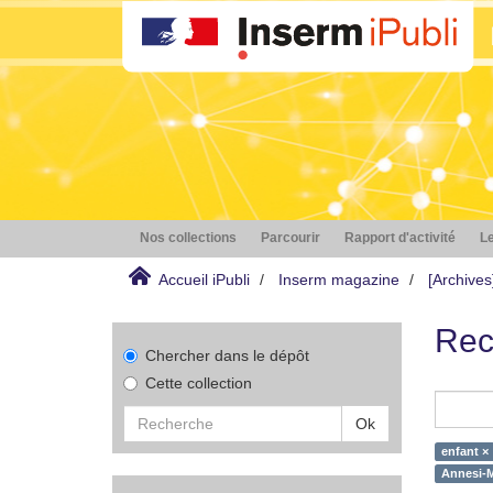
Nos collections
Parcourir
Rapport d'activité
Le
Accueil iPubli
Inserm magazine
[Archive
Rec
Chercher dans le dépôt
Cette collection
Ok
enfant ×
Annesi-M