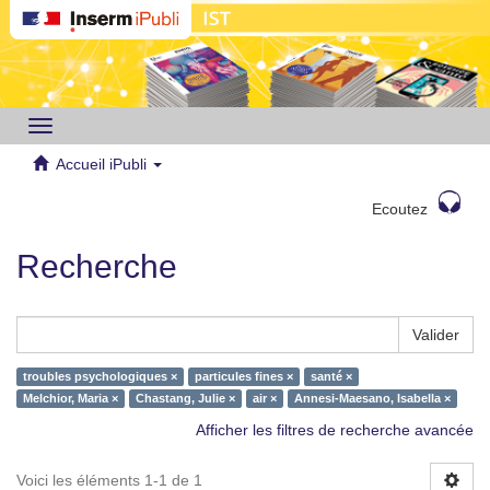
Toggle
navigation
Accueil iPubli
Ecoutez
Recherche
Valider
troubles psychologiques ×
particules fines ×
santé ×
Melchior, Maria ×
Chastang, Julie ×
air ×
Annesi-Maesano, Isabella ×
Afficher les filtres de recherche avancée
Voici les éléments 1-1 de 1