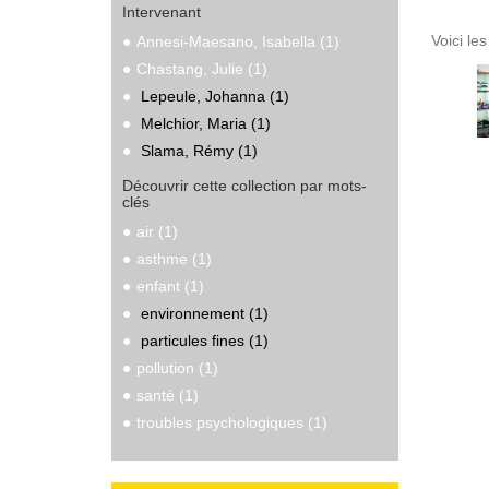
Intervenant
Voici le
Annesi-Maesano, Isabella (1)
Chastang, Julie (1)
Lepeule, Johanna (1)
Melchior, Maria (1)
Slama, Rémy (1)
Découvrir cette collection par mots-
clés
air (1)
asthme (1)
enfant (1)
environnement (1)
particules fines (1)
pollution (1)
santé (1)
troubles psychologiques (1)