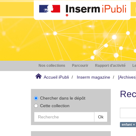
Nos collections
Parcourir
Rapport d'activité
Le
Accueil iPubli
Inserm magazine
[Archive
Rec
Chercher dans le dépôt
Cette collection
Ok
enfant ×