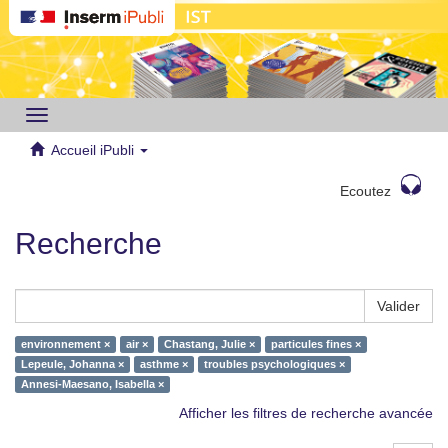
Toggle
navigation
Accueil iPubli
Ecoutez
Recherche
Valider
environnement ×
air ×
Chastang, Julie ×
particules fines ×
Lepeule, Johanna ×
asthme ×
troubles psychologiques ×
Annesi-Maesano, Isabella ×
Afficher les filtres de recherche avancée