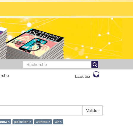
rche
Ecoutez
Valider
anna ×
pollution ×
asthme ×
air ×