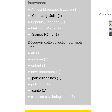
Intervenant
Annesi-Maesano, Isabella (1)
Voici le
Chastang, Julie (1)
Lepeule, Johanna (1)
Melchior, Maria (1)
Slama, Rémy (1)
Découvrir cette collection par mots-
clés
air (1)
asthme (1)
enfant (1)
environnement (1)
particules fines (1)
pollution (1)
santé (1)
troubles psychologiques (1)