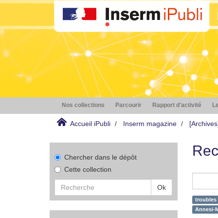
Nos collections
Parcourir
Rapport d'activité
Le
Accueil iPubli
Inserm magazine
[Archive
Rec
Chercher dans le dépôt
Cette collection
Ok
troubles
Annesi-M