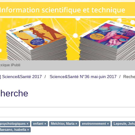
xique iPubli
s] Science&Santé 2017
Science&Santé N°36 mai-juin 2017
Reche
herche
 psychologiques ×
enfant ×
Melchior, Maria ×
environnement ×
Lepeule, Joh
aesano, Isabella ×