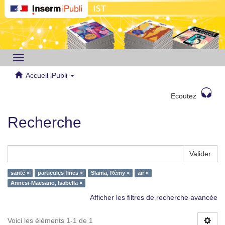
Toggle
navigation
Accueil iPubli
Ecoutez
Recherche
Valider
santé ×
particules fines ×
Slama, Rémy ×
air ×
Annesi-Maesano, Isabella ×
Afficher les filtres de recherche avancée
Voici les éléments 1-1 de 1