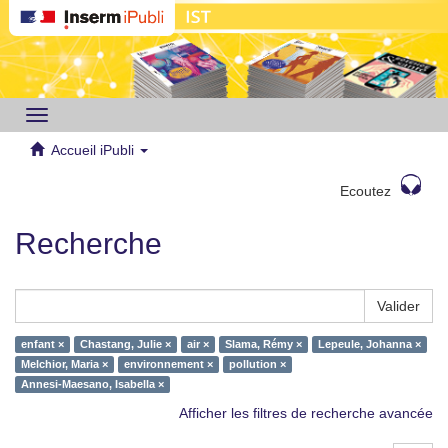
Toggle
navigation
Accueil iPubli
Ecoutez
Recherche
Valider
enfant ×
Chastang, Julie ×
air ×
Slama, Rémy ×
Lepeule, Johanna ×
Melchior, Maria ×
environnement ×
pollution ×
Annesi-Maesano, Isabella ×
Afficher les filtres de recherche avancée