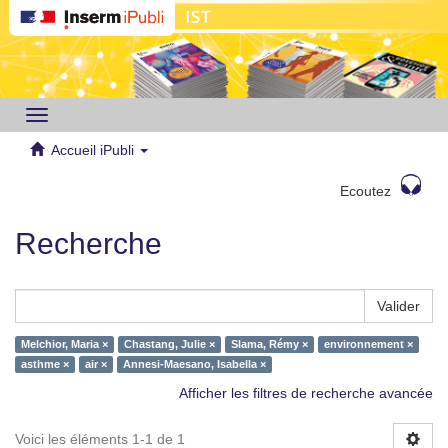
Toggle
navigation
Accueil iPubli
Ecoutez
Recherche
Valider
Melchior, Maria ×
Chastang, Julie ×
Slama, Rémy ×
environnement ×
asthme ×
air ×
Annesi-Maesano, Isabella ×
Afficher les filtres de recherche avancée
Voici les éléments 1-1 de 1