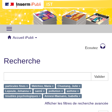
Toggle
navigation
Accueil iPubli
Ecoutez
Recherche
Valider
particules fines ×
Melchior, Maria ×
Chastang, Julie ×
Lepeule, Johanna ×
santé ×
pollution ×
asthme ×
troubles psychologiques ×
Annesi-Maesano, Isabella ×
Afficher les filtres de recherche avancée