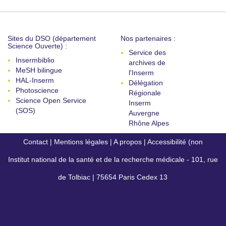
Sites du DSO (département
Nos partenaires :
Science Ouverte) :
Service des
Insermbiblio
archives de
MeSH bilingue
l'Inserm
HAL-Inserm
Délégation
Photoscience
Régionale
Science Open Service
Inserm
(SOS)
Auvergne
Rhône Alpes
Contact
|
Mentions légales
|
A propos
|
Accessibilité (non
Institut national de la santé et de la recherche médicale - 101, rue
conforme)
de Tolbiac | 75654 Paris Cedex 13