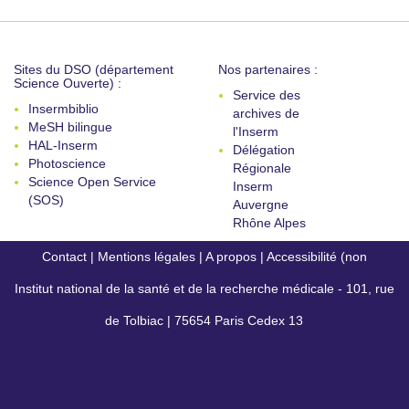
Sites du DSO (département
Nos partenaires :
Science Ouverte) :
Service des
Insermbiblio
archives de
MeSH bilingue
l'Inserm
HAL-Inserm
Délégation
Photoscience
Régionale
Science Open Service
Inserm
(SOS)
Auvergne
Rhône Alpes
Contact
|
Mentions légales
|
A propos
|
Accessibilité (non
Institut national de la santé et de la recherche médicale - 101, rue
conforme)
de Tolbiac | 75654 Paris Cedex 13