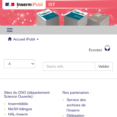
Toggle
navigation
Accueil iPubli
Ecoutez
Valider
Sites du DSO (département
Nos partenaires :
Science Ouverte) :
Service des
Insermbiblio
archives de
MeSH bilingue
l'Inserm
HAL-Inserm
Délégation